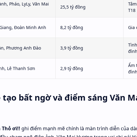
nh, Pháo, LyLy, Văn Mai
Tâm 
25,5 tỷ đồng
T18
Giang, Đoàn Minh Anh
8,2 tỷ đồng
Gia 
Tình
ần, Phương Anh Đào
3,9 tỷ đồng
đìn
Ẩm t
nh, Lê Thanh Sơn
2,9 tỷ đồng
đìn
ẻ tạo bất ngờ và điểm sáng Văn M
n
Thỏ ơi!!
ghi điểm mạnh mẽ chính là màn trình diễn của dàn
 đầu chạm ngõ điện ảnh. Văn Mai Hương trong vai chị gái H