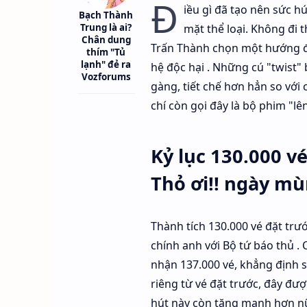
Đ
iều gì đã tạo nên sức h
Bạch Thành
mặt thể loại. Không đi 
Trung là ai?
Chân dung
Trấn Thành chọn một hướng đi 
thím "Tủ
lạnh" đẻ ra
hệ độc hại . Những cú "twist" 
Vozforums
gàng, tiết chế hơn hẳn so với
chí còn gọi đây là bộ phim "lê
Kỷ lục 130.000 v
Thỏ ơi!! ngày mù
Thành tích 130.000 vé đặt trư
chính anh với Bộ tứ báo thủ . 
nhận 137.000 vé, khẳng định sứ
riêng từ vé đặt trước, đây đượ
hút này còn tăng mạnh hơn nữ