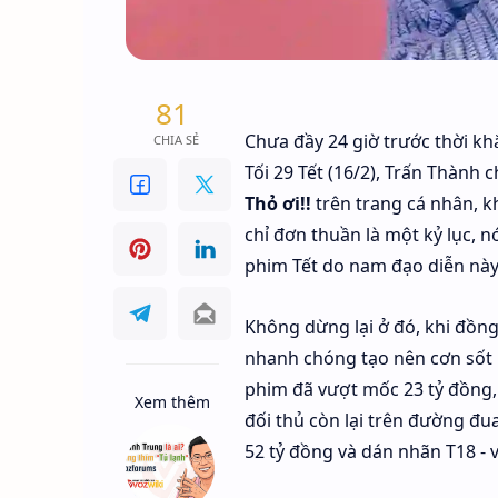
81
News
Trang chủ
Thỏ ơi!! lập kỷ l
Chưa đầy 24 giờ trước thời kh
CHIA SẺ
Tối 29 Tết (16/2), Trấn Thành
Việt có số vé bá
Thỏ ơi!!
trên trang cá nhân, k
chỉ đơn thuần là một kỷ lục, 
Thỏ ơi!! của Trấn Thành phá kỷ lục với 
phim Tết do nam đạo diễn này
25,5 tỷ, bỏ xa các đối thủ.
Không dừng lại ở đó, khi đồn
nhanh chóng tạo nên cơn sốt p
phim đã vượt mốc 23 tỷ đồng, 
Xem thêm
đối thủ còn lại trên đường đ
52 tỷ đồng và dán nhãn T18 - vố