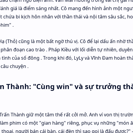
đánh giá là điểm sáng nhất. Cô mang đến hình ảnh một ngư
t chứa bi kịch hôn nhân với thần thái và nội tâm sâu sắc, h
phim" .
ạ (Thỏ) cũng là một bất ngờ thú vị. Cô để lại dấu ấn nhờ th
 phân đoạn cao trào . Pháp Kiều với lối diễn tự nhiên, duyê
ình của số đông . Trong khi đó, LyLy và Vĩnh Đam hoàn thà
 câu chuyện .
n Thành: "Cùng win" và sự trưởng th
 Trấn Thành giữ một tâm thế rất cởi mở. Anh ví von thị trườ
 làm phim có một "gian hàng" riêng, phục vụ những "món 
thoại, người bán cái bàn, cái đèn thì sao gọi là đấu được?"