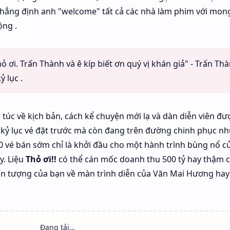
khẳng định anh "welcome" tất cả các nhà làm phim với mo
ộng .
ỏ ơi. Trấn Thành và ê kíp biết ơn quý vị khán giả" - Trấn Th
 lục .
 túc về kịch bản, cách kể chuyện mới lạ và dàn diễn viên đư
kỷ lục vé đặt trước mà còn đang trên đường chinh phục n
0 vé bán sớm chỉ là khởi đầu cho một hành trình bùng nổ c
y. Liệu
Thỏ ơi!!
có thể cán mốc doanh thu 500 tỷ hay thậm c
ấn tượng của bạn về màn trình diễn của Văn Mai Hương hay