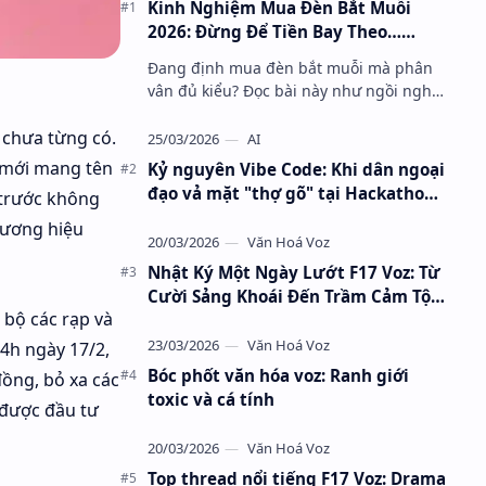
Kinh Nghiệm Mua Đèn Bắt Muỗi
2026: Đừng Để Tiền Bay Theo…
Muỗi
Đang định mua đèn bắt muỗi mà phân
vân đủ kiểu? Đọc bài này như ngồi nghe
người từng “hiến máu” cho muỗi kể
him
chuyện – tránh được kha khá tiền ng…
 chưa từng có.
AI
n mới mang tên
Kỷ nguyên Vibe Code: Khi dân ngoại
đạo vả mặt "thợ gõ" tại Hackathon
 trước không
AI 2026
hương hiệu
 1 Tết đạt
Văn Hoá Voz
Nhật Ký Một Ngày Lướt F17 Voz: Từ
Cười Sảng Khoái Đến Trầm Cảm Tột
 bộ các rạp và
Độ
Văn Hoá Voz
4h ngày 17/2,
Bóc phốt văn hóa voz: Ranh giới
ồng, bỏ xa các
toxic và cá tính
 được đầu tư
Văn Hoá Voz
Top thread nổi tiếng F17 Voz: Drama