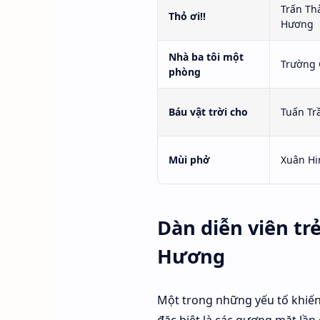
Trấn Thà
Thỏ ơi!!
Hương
Nhà ba tôi một
Trường 
phòng
Báu vật trời cho
Tuấn Tr
Mùi phở
Xuân Hi
Dàn diễn viên tr
Hương
Một trong những yếu tố khiế
đặc biệt là các gương mặt lần