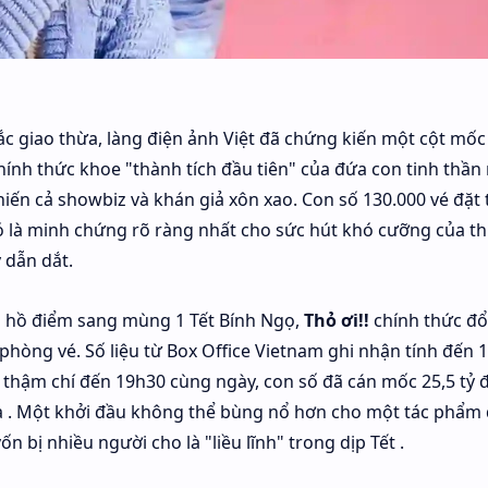
ục 130.000 vé đặt trước: p
ắc giao thừa, làng điện ảnh Việt đã chứng kiến một cột mốc
 chính thức khoe "thành tích đầu tiên" của đứa con tinh thầ
n sớm cao nhất lịch sử
hiến cả showbiz và khán giả xôn xao. Con số 130.000 vé đặt
nó là minh chứng rõ ràng nhất cho sức hút khó cưỡng của t
130.000 vé đặt trước, cao nhất lịch sử phim Việt. Doanh thu mùng
 dẫn dắt.
g hồ điểm sang mùng 1 Tết Bính Ngọ,
Thỏ ơi!!
chính thức đổ
hòng vé. Số liệu từ Box Office Vietnam ghi nhận tính đến 1
thậm chí đến 19h30 cùng ngày, con số đã cán mốc 25,5 tỷ đ
ua . Một khởi đầu không thể bùng nổ hơn cho một tác phẩm
n bị nhiều người cho là "liều lĩnh" trong dịp Tết .