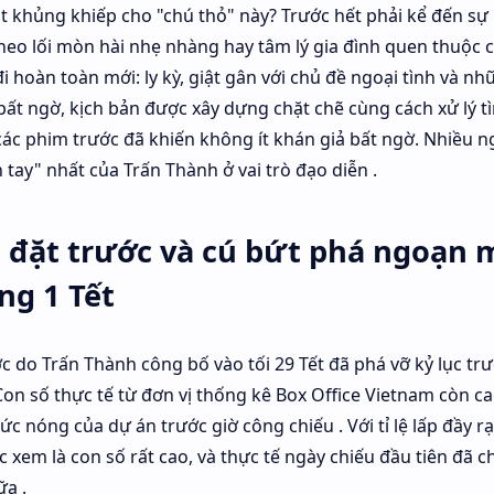
út khủng khiếp cho "chú thỏ" này? Trước hết phải kể đến sự 
theo lối mòn hài nhẹ nhàng hay tâm lý gia đình quen thuộc 
hoàn toàn mới: ly kỳ, giật gân với chủ đề ngoại tình và n
bất ngờ, kịch bản được xây dựng chặt chẽ cùng cách xử lý tì
 các phim trước đã khiến không ít khán giả bất ngờ. Nhiều
n tay" nhất của Trấn Thành ở vai trò đạo diễn .
é đặt trước và cú bứt phá ngoạn 
ng 1 Tết
ớc do Trấn Thành công bố vào tối 29 Tết đã phá vỡ kỷ lục tr
Con số thực tế từ đơn vị thống kê Box Office Vietnam còn ca
c nóng của dự án trước giờ công chiếu . Với tỉ lệ lấp đầy rạ
c xem là con số rất cao, và thực tế ngày chiếu đầu tiên đã
a .