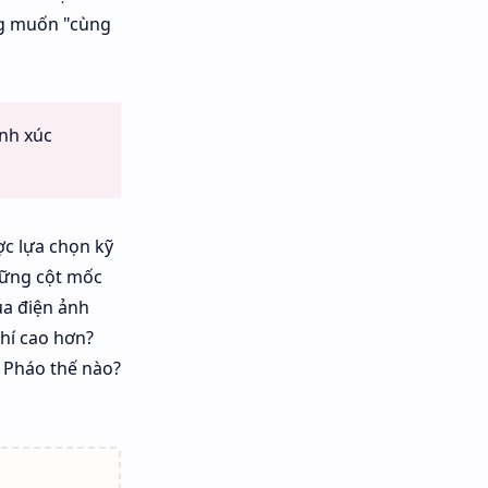
ng muốn "cùng
ành xúc
ợc lựa chọn kỹ
hững cột mốc
ủa điện ảnh
hí cao hơn?
 Pháo thế nào?