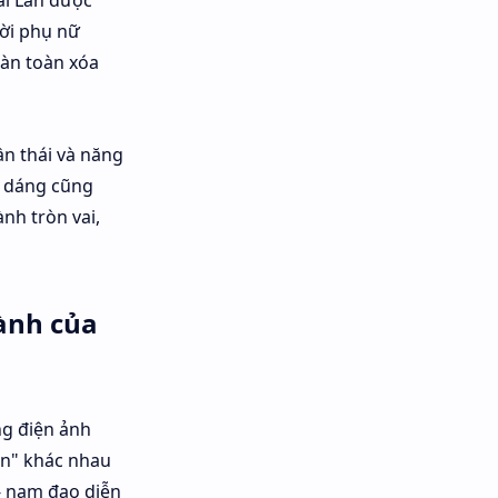
ời phụ nữ
oàn toàn xóa
ần thái và năng
n dáng cũng
nh tròn vai,
ành của
ng điện ảnh
ăn" khác nhau
 - nam đạo diễn