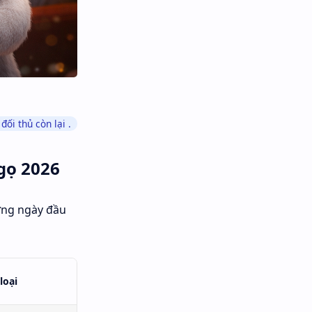
ối thủ còn lại .
gọ 2026
ững ngày đầu
loại