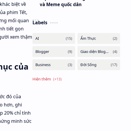
khác biệt về
và Meme quốc dân
của phim Tết,
hững mối quan
Labels
nh tiết gọn
 người xem thậm
mục của
ước đó của
o hơn, ghi
p 20% chỉ tính
 chứng minh sức