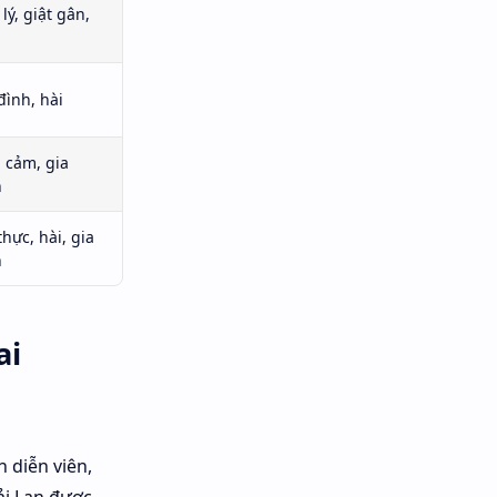
lý, giật gân,
đình, hài
 cảm, gia
h
hực, hài, gia
h
ai
 diễn viên,
ải Lan được